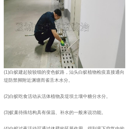
(1)白蚁建起较较细的变色蚁路，汕头白蚁植物检疫直接通向
堤防禁脚附近渊塘而雀舌木水分。
(2)白蚁吃食活动从活体植物及堤坝土壤中糖分水分。
(3)蚁巢待殊结构具有保温、补水的一般来说功能。
(4)白蚁过夜活动可通过体壁的延展作用，得到底下空气中的