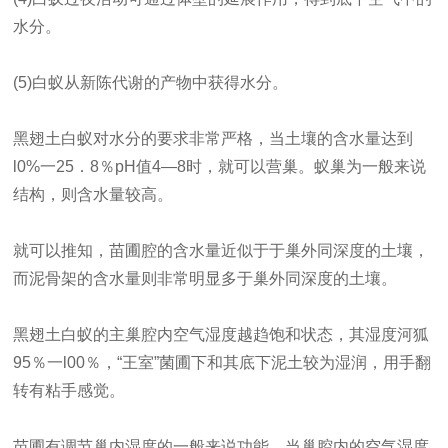
水分。
(5)白蚁从新陈代谢的产物中获得水分。
黑翅土白蚁对水分的要求非常严格，当土壤的含水量达到
l0%一25．8％pH值4—8时，就可以营巢。蚁巢为一般来说
结构，则含水量较高。
就可以推知，苗圃腔的含水量近似于于巢外同深度的土壤，
而泥骨架的含水量则非常明显多于巢外同深度的土壤。
黑翅土白蚁的主巢腔内空气湿度越趋饱和状态，其湿度河狐
95％一l00％，“王室”菌圃下和其底下泥土较为湿润，用手翻
转有粘手感觉。
苗圃有调节巢内湿度的一般来说功能，当巢腔内的空气湿度