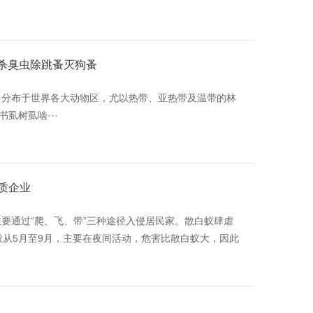
水杀臭虫除跳蚤灭狗蚤
分布于世界各大动物区，尤以热带、亚热带及温带的林
虱树虱啮···
质企业
要通过“爬、飞、带”三种途径入侵居民家。散白蚁肆虐
般从5月至9月，主要在夜间活动，危害比散白蚁大，因此