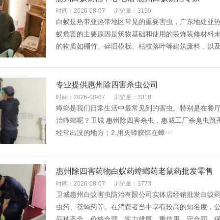
时间：2026-08-07
浏览量：3190
白蚁是热带亚热带地区常见的重要害虫，广东地处亚
蚁危害的主要原因是筑物基础和使用的装饰装修材料
的物质如棚竹、碎旧模板、枯枝落叶等建筑废料，以及·
专业提供惠州除四害杀虫公司
时间：2026-08-07
浏览量：3318
蟑螂是我们日常生活中最常见到的害虫。特别是在餐
治蟑螂呢？卫城 惠州除四害杀虫，惠城工厂杀臭虫跳
经常出没的地方；2.用灭蟑胶饵在蟑···
惠州除四害药物白蚁药蟑螂药老鼠药批发零售
时间：2026-08-07
浏览量：3773
卫城惠州白蚁害虫防治有限公司实体店经销批发白蚁
虫药、苍蝇药等。在消费者当中享有较高的知名度，
品种齐全、价格合理。实力雄厚，重信用、守合同、保·