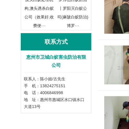
构,澳头诱杀白蚁
丨罗阳灭白蚁公
公司（效果好,收
司{麻陂白蚁防治}
费便···
博罗···
联系方式
恵州市卫城白蚁害虫防治有限
公司
联系人：陈小姐/古先生
手 机：13824275151
电 话：4006846998
地 址：惠州市惠城区水口镇水口
大道13号