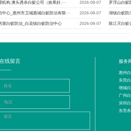
理机构,澳头诱杀白蚁公司（效果好,···
2026-08-07
​罗浮山白蚁
治中心_惠州市卫城惠城白蚁防治有限···
2026-08-07
​湖镇白蚁防
花房屋白蚁防治_白花镇白蚁防治中心
2026-08-07
​陈江灭白蚁
在线留言
服务
惠州白
东莞白
增城白
广州白
深圳白
东莞杀