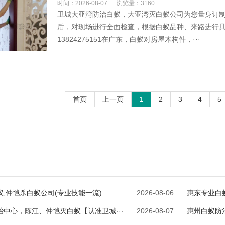
时间：2026-08-07
浏览量：3160
卫城大亚湾防治白蚁，大亚湾灭白蚁公司为您量身订
后，对现场进行全面检查，根据白蚁品种、来路进行
13824275151在广东，白蚁对房屋木构件，···
首页
上一页
1
2
3
4
5
蚁,仲恺杀白蚁公司(专业技能一流)
2026-08-06
​惠东专业白
治中心，陈江、仲恺灭白蚁【认准卫城···
2026-08-07
​惠州白蚁防治