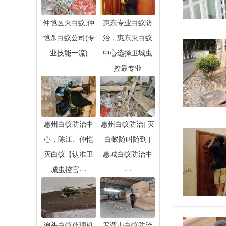
仲恺区灭白蚁,仲
惠东专业白蚁防
恺杀白蚁公司(专
治，惠东灭白蚁
业技能一流)
中心选择卫城虫
控最专业
惠州白蚁防治中
惠州白蚁防治| 灭
心，陈江、仲恺
白蚁随叫随到 |
灭白蚁【认准卫
惠城白蚁防治中
城虫控官···
···
澳头白蚁处理机
罗浮山白蚁防治