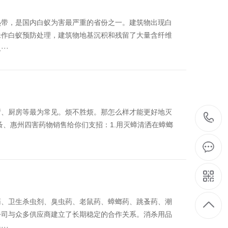
热带，是国内白蚁为害最严重的省份之一。建筑物出现白
未作白蚁预防处理，建筑物地基沉积和残留了大量含纤维
··
厅、厨房等最为常见。烦不胜烦。那怎么样才能更好地灭
蚤、惠州四害药物销售给你们支招：1.用灭蟑清洒在蟑螂
药、卫生杀虫剂、臭虫药、老鼠药、蟑螂药、跳蚤药、潮
公司与众多供应商建立了长期稳定的合作关系。消杀用品
··