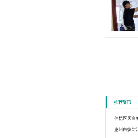
推荐资讯
​仲恺区灭白
​惠州白蚁防