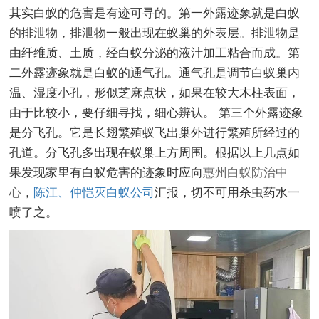
其实白蚁的危害是有迹可寻的。第一外露迹象就是白蚁
的排泄物，排泄物一般出现在蚁巢的外表层。排泄物是
由纤维质、土质，经白蚁分泌的液汁加工粘合而成。第
二外露迹象就是白蚁的通气孔。通气孔是调节白蚁巢内
温、湿度小孔，形似芝麻点状，如果在较大木柱表面，
由于比较小，要仔细寻找，细心辨认。 第三个外露迹象
是分飞孔。它是长翅繁殖蚁飞出巢外进行繁殖所经过的
孔道。分飞孔多出现在蚁巢上方周围。根据以上几点如
果发现家里有白蚁危害的迹象时应向
惠州白蚁防治中
心
，
陈江、仲恺灭白蚁公司
汇报，切不可用杀虫药水一
喷了之。