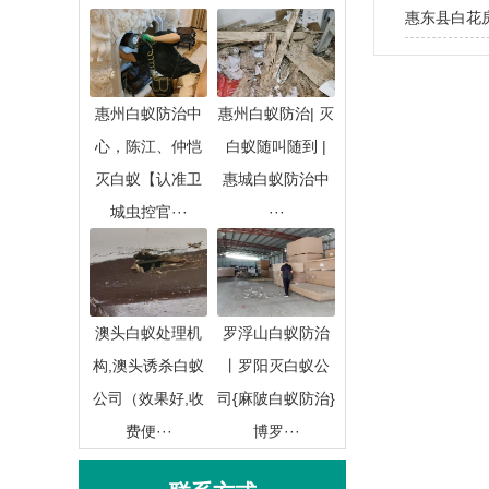
​惠东县白
惠州白蚁防治中
惠州白蚁防治| 灭
心，陈江、仲恺
白蚁随叫随到 |
灭白蚁【认准卫
惠城白蚁防治中
城虫控官···
···
澳头白蚁处理机
罗浮山白蚁防治
构,澳头诱杀白蚁
丨罗阳灭白蚁公
公司（效果好,收
司{麻陂白蚁防治}
费便···
博罗···