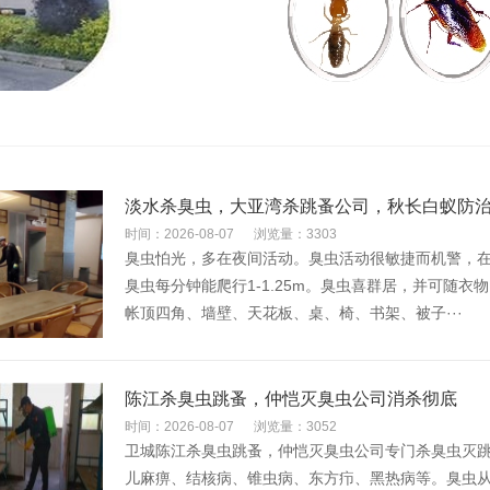
淡水杀臭虫，大亚湾杀跳蚤公司，秋长白蚁防
时间：2026-08-07
浏览量：3303
臭虫怕光，多在夜间活动。臭虫活动很敏捷而机警，
臭虫每分钟能爬行1-1.25m。臭虫喜群居，并可随
帐顶四角、墙壁、天花板、桌、椅、书架、被子···
陈江杀臭虫跳蚤，仲恺灭臭虫公司消杀彻底
时间：2026-08-07
浏览量：3052
卫城陈江杀臭虫跳蚤，仲恺灭臭虫公司专门杀臭虫灭
儿麻痹、结核病、锥虫病、东方疖、黑热病等。臭虫