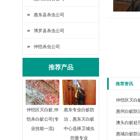
惠东县杀虫公司
博罗县杀虫公司
仲恺杀虫公司
推荐产品
推荐资讯
​仲恺区灭白
仲恺区灭白蚁,仲
惠东专业白蚁防
​惠州白蚁防
恺杀白蚁公司(专
治，惠东灭白蚁
​澳头白蚁处
业技能一流)
中心选择卫城虫
​惠城白蚁防
控最专业