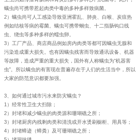
螨虫尚可携带惹起肉类中毒的多种多样致病菌。
2）螨虫尚可人工感染导致亚洲霍乱、肺炎、白喉、炭疽热
例如结核等病的霉菌。螨虫可携带蛔虫、十二指肠钩口线
虫、绕虫等多种多样的蠕虫卵。
3）工厂产品、商店商品例如房内肉类等都可因螨虫无腺和
污染造成重大损失。也有因螨虫残害而导致通讯设备、机器
等故障，造成严重的重大损失，国外有人称螨虫为“机器害
虫”。所以螨虫的有害现在普遍存在于人们的生活当中，所以
大家的防范意识都要加强。
3、如何通过城市污水来防灾螨虫？
1）经常性卫生大扫除；
2）封堵和减少螨虫的肉类源和珊瑚礁之所；
3）封堵厨房内残剩肉类和清洗或开水烫刷橱柜、用具等；
4）封堵蟑迹（蟑粪）及可珊瑚礁之所；
5）堵洞抹缝。