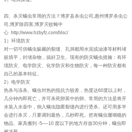
四、杀灭螨虫常用的方法？博罗县杀虫公司,惠州博罗杀虫公
司,博罗除四害,博罗灭蚊蝇中
心
http://www.hzbyfz.com/blsc/
1）环境防灾
对一切可供螨虫躲藏的裂缝、孔洞都用水泥或油漆等材料堵
嵌填平，封堵杂物，搞好卫生。现有的防灾螨虫措施：有环
境防灾、电学防灾、化学防灾和生物防灾，每一种防灾都有
自己的基本特征。
2）电学防灾
热杀与冻杀。螨虫对热的抵抗力较差，热度达60度以上时，
几分钟内即死亡，并可杀死卵荚中的卵。常用的方法是将开
水装入水壶中，倒入螨虫隐匿裂缝内进行烫杀。还可用多半
会进行杀灭，只要调到最热，几秒即死。把有螨虫珊瑚礁的
物品、家具搬到 -5―-10 度以下的地方存放30分钟，螨虫即
被冻死。