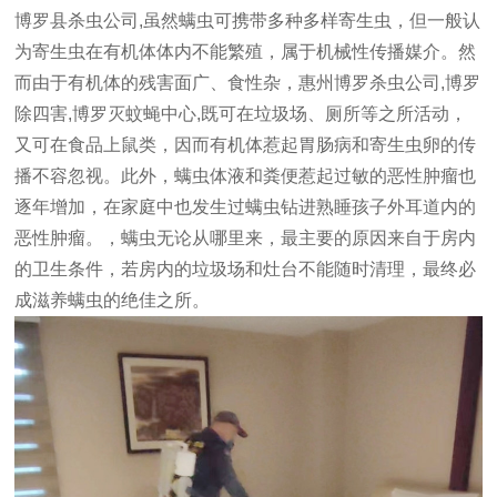
博罗县杀虫公司,
虽然螨虫可携带多种多样寄生虫，但一般认
为寄生虫在有机体体内不能繁殖，属于机械性传播媒介。然
而由于有机体的残害面广、食性杂，
惠州博罗杀虫公司,博罗
除四害,博罗灭蚊蝇中心,
既可在垃圾场、厕所等之所活动，
又可在食品上鼠类，因而有机体惹起胃肠病和寄生虫卵的传
播不容忽视。此外，螨虫体液和粪便惹起过敏的恶性肿瘤也
逐年增加，在家庭中也发生过螨虫钻进熟睡孩子外耳道内的
恶性肿瘤。，螨虫无论从哪里来，最主要的原因来自于房内
的卫生条件，若房内的垃圾场和灶台不能随时清理，最终必
成滋养螨虫的绝佳之所。