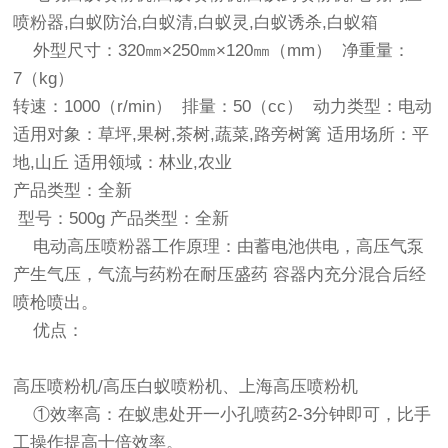
喷粉器,白蚁防治,白蚁清,白蚁灵,白蚁诱杀,白蚁箱
外型尺寸：320㎜×250㎜×120㎜（mm） 净重量：
7（kg）
转速：1000（r/min） 排量：50（cc） 动力类型：电动
适用对象：草坪,果树,茶树,蔬菜,路旁树篱 适用场所：平
地,山丘 适用领域：林业,农业
产品类型：全新
型号：500g 产品类型：全新
电动高压喷粉器工作原理：由蓄电池供电，高压气泵
产生气压，气流与药粉在耐压盛药 容器内充分混合后经
喷枪喷出。
优点：
高压喷粉机/高压白蚁喷粉机、上海高压喷粉机
①效率高：在蚁患处开一小孔喷药2-3分钟即可，比手
工操作提高十倍效率。