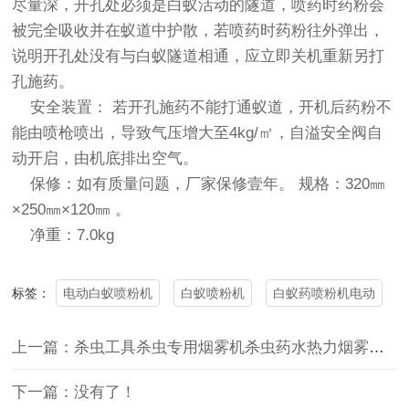
尽量深，开孔处必须是白蚁活动的隧道，喷药时药粉会
被完全吸收并在蚁道中护散，若喷药时药粉往外弹出，
说明开孔处没有与白蚁隧道相通，应立即关机重新另打
孔施药。
安全装置： 若开孔施药不能打通蚁道，开机后药粉不
能由喷枪喷出，导致气压增大至4kg/㎡，自溢安全阀自
动开启，由机底排出空气。
保修：如有质量问题，厂家保修壹年。 规格：320㎜
×250㎜×120㎜ 。
净重：7.0kg
电动白蚁喷粉机
白蚁喷粉机
白蚁药喷粉机电动
标签：
上一篇：杀虫工具杀虫专用烟雾机杀虫药水热力烟雾机农用烟雾机
下一篇：没有了！