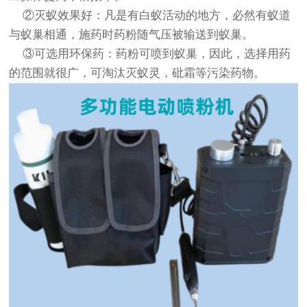
②灭蚁效果好：凡是有白蚁活动的地方，必然有蚁道
与蚁巢相通，施药时药粉随气压被输送到蚁巢。
③可选用环保药：药粉可喷到蚁巢，因此，选择用药
的范围就很广，可淘汰灭蚁灵，砒霜等污染药物。